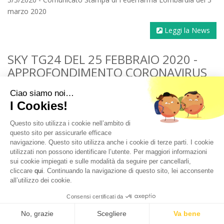
marzo 2020
Leggi la News
SKY TG24 DEL 25 FEBBRAIO 2020 -
APPROFONDIMENTO CORONAVIRUS
3/3/2020 - Nell'approfondimento della sera del 25 febbraio del
Ciao siamo noi…
TG di Sky, un estratto in cui la dr.ssa Racca porta l'esperienza
I Cookies!
delle farmacie.
Questo sito utilizza i cookie nell’ambito di
Leggi la News
questo sito per assicurarle efficace
navigazione. Questo sito utilizza anche i cookie di terze parti. I cookie
utilizzati non possono identificare l’utente. Per maggiori informazioni
GIORNATA DI RACCOLTA DEL
sui cookie impiegati e sulle modalità da seguire per cancellarli,
FARMACO: CON OLTRE 150.000
cliccare
qui
. Continuando la navigazione di questo sito, lei acconsente
all’utilizzo dei cookie.
CONFEZIONI DONATE, LA LOMBARDIA
È LA REGIONE PIÙ “GENEROSA”
Consensi certificati da
No, grazie
Scegliere
Va bene
2/14/2020 - Comunicato stampa di Federfarma Lombardia sui