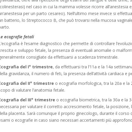
(colinesterasi) nel caso in cui la mamma volesse ricorre all’anestesia 
un’anestesia per un parto cesareo). Nell’ultimo mese invece si effettua
un batterio, lo Streptococco B, che può trovarsi nella mucosa vaginale
parto.
Le ecografie fetali
L’ecografia è l’esame diagnostico che permette di controllare l’evoluzi
crescita e sviluppo fetale, la presenza di eventuali anomalie o malform
generalmente consigliate da effettuarsi a scadenza trimestrale.
Ecografia del I° trimestre
, da effettuarsi tra l’11a e la 14a settima
della gravidanza, il numero di feti, la presenza dell’attività cardiaca e 
Ecografia del II° trimestre
o ecografia morfologica, tra la 20a e la
scopo di valutare l’anatomia fetale.
Ecografia del III° trimestre
o ecografia biometrica, tra la 30a e la 
necessaria per valutare il corretto accrescimento fetale, la posizione, l
della placenta. Sarà comunque il proprio ginecologo, durante il corso d
esami o ecografie in caso siano necessari accertamenti più approfondi