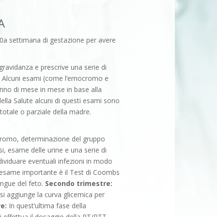
A
0a settimana di gestazione per avere
gravidanza e prescrive una serie di
a. Alcuni esami (come l’emocromo e
anno di mese in mese in base alla
della Salute alcuni di questi esami sono
 totale o parziale della madre.
ocromo, determinazione del gruppo
i, esame delle urine e una serie di
ividuare eventuali infezioni in modo
o esame importante è il Test di Coombs
angue del feto.
Secondo trimestre:
si aggiunge la curva glicemica per
re:
In quest’ultima fase della
si effettua il dosaggio della PT/PTT