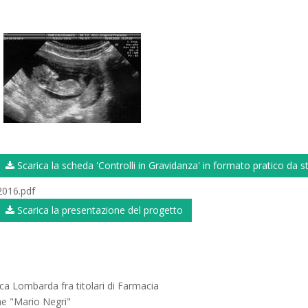
Scarica la scheda 'Controlli in Gravidanza' in formato pratico da 
2016.pdf
Scarica la presentazione del progetto
a Lombarda fra titolari di Farmacia
he "Mario Negri"