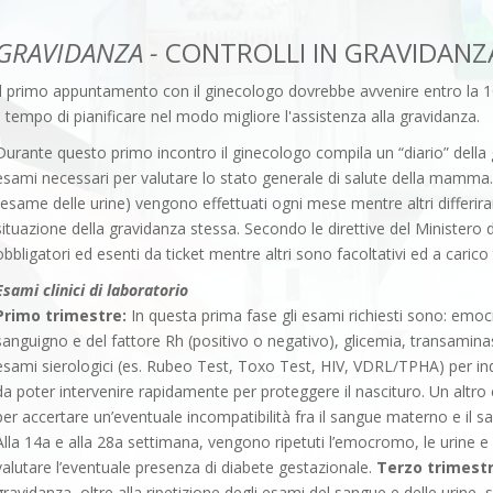
GRAVIDANZA -
CONTROLLI IN GRAVIDANZ
Il primo appuntamento con il ginecologo dovrebbe avvenire entro la 1
il tempo di pianificare nel modo migliore l'assistenza alla gravidanza.
Durante questo primo incontro il ginecologo compila un “diario” della 
esami necessari per valutare lo stato generale di salute della mamm
l’esame delle urine) vengono effettuati ogni mese mentre altri differir
situazione della gravidanza stessa. Secondo le direttive del Ministero 
obbligatori ed esenti da ticket mentre altri sono facoltativi ed a carico
Esami clinici di laboratorio
Primo trimestre:
In questa prima fase gli esami richiesti sono: em
sanguigno e del fattore Rh (positivo o negativo), glicemia, transaminas
esami sierologici (es. Rubeo Test, Toxo Test, HIV, VDRL/TPHA) per ind
da poter intervenire rapidamente per proteggere il nascituro. Un altr
per accertare un’eventuale incompatibilità fra il sangue materno e il s
Alla 14a e alla 28a settimana, vengono ripetuti l’emocromo, le urine e 
valutare l’eventuale presenza di diabete gestazionale.
Terzo trimest
gravidanza, oltre alla ripetizione degli esami del sangue e delle urine, 